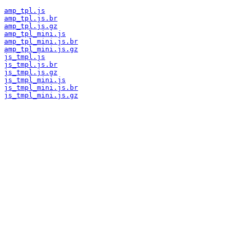
amp_tpl.js
amp_tpl.js.br
amp_tpl.js.gz
amp_tpl_mini.js
amp_tpl_mini.js.br
amp_tpl_mini.js.gz
js_tmpl.js
js_tmpl.js.br
js_tmpl.js.gz
js_tmpl_mini.js
js_tmpl_mini.js.br
js_tmpl_mini.js.gz